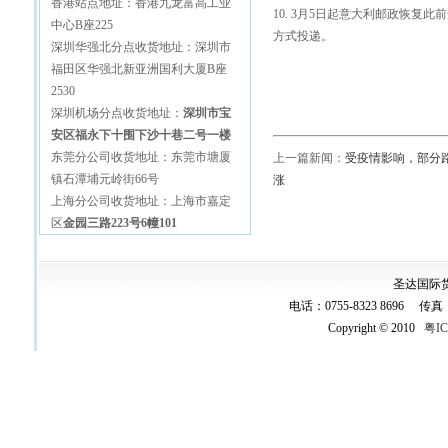
香港站点地址：香港九龙富高工业
10. 3月5日起意大利邮政恢
中心B座225
方式投递。
深圳华强北分点收货地址：深圳市
福田区华强北新亚洲国利大厦B座
2530
深圳机场分点收货地址：
深圳市宝
安区福永下十围下沙十巷二号一楼
东莞分公司收货地址：东莞市塘厦
上一篇新闻：
受疫情影响，部分
镇石潭埔元岭街66号
涨
上海分公司收货地址：上海市嘉定
区
金园三路223号6幢101
圣达国际
电话：0755-8323 8696 传真：075
Copyright © 2010
粤IC