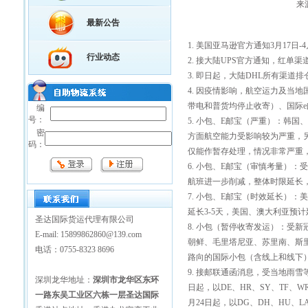
来
最新公告
1. 美国亚马逊官方通知3月17
行业动态
2. 接大陆UPS官方通知，红单
3. 即日起，大陆DHL所有渠道排
4. 因疫情影响，航空运力及当
带电和普货均停止收寄）、国际
编
号：
5. 小包、E邮宝（严重）：韩
密
方面航空能力受影响较为严重，
码：
仅能作暂存处理，情况非常严重
6. 小包、E邮宝（审慎考量）
航班进一步削减，整体时限延长
7. 小包、E邮宝（时效延长）
延长3-5天，美国、澳大利亚预计延
圣达国际货运代理有限公司
8. 小包（暂停收寄发运）：受
E-mail: 15899862860@139.com
朝鲜、毛里塔尼亚、苏里南、斯里
电话：0755-8323 8696
路向的国际小包（含线上和线下
9. 接邮联通函消息，受当地雨雪
深圳龙华地址：
深圳市龙华区东环
日起，以DE、HR、SY、TF、W
一路东吴工业区六栋一层圣达国际
月24日起，以DG、DH、HU、